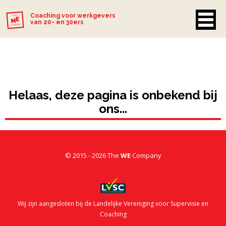
Coaching voor werkgevers
van 20- en 30ers
Helaas, deze pagina is onbekend bij
ons...
© 2015 - 2026 The
WE
Company
Wij zijn aangesloten bij de Landelijke Vereniging voor Supervisie en
Coaching