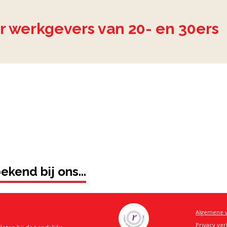
r werkgevers van 20- en 30ers
kend bij ons...
Algemene 
Privacy ver