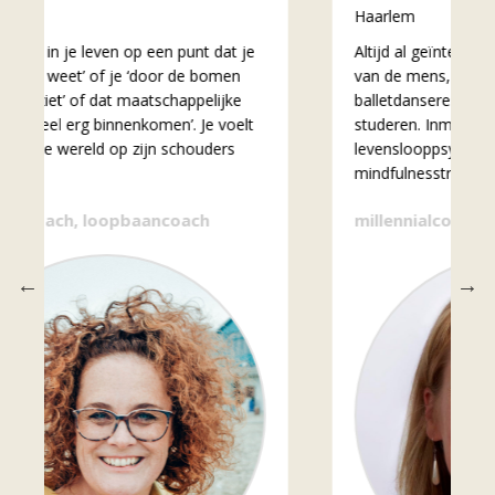
Haarlem
Altijd al geïnteresseerd in de gedachtegang
van de mens, besloot ik, na een carrière als
balletdanseres, om psychologie te gaan
studeren. Inmiddels ben ik afgestudeerd
levenslooppsycholoog, gecertificeerd
mindfulnesstrainer en oefen ik...
millennialcoach, loopbaancoach