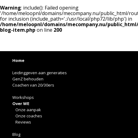
Warning
: include(): Failed opening
'/home/meloopnl/domains/mecompany.nu/public_html/routes
for inclusion (include_path='.:/usr/local/php72/lib/php') in
/home/meloopnl/domains/mecompany.nu/public_html/
blog-item.php
on line
200
Home
Leidinggeven aan generaties
GenZ behouden
Coachen van 20/30ers
Workshops
Over WE
Onze aanpak
Onze coaches
Reviews
Blog