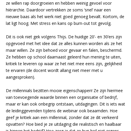
ze willen rap doorgroeien en hebben weinig gevoel voor
hiërarchie. Daardoor vertrekken ze soms ‘snel’ naar een
nieuwe baas als het werk niet goed genoeg bevalt. Kortom, de
lat ligt hoog. Met stress en kans op burn-out tot gevolg.
Dit is ook niet gek volgens Thijs. De huidige 20’- en 30’ers zijn
opgevoed met het idee dat ze alles kunnen worden als ze het
maar willen. Ze zijn behoed voor gevaar en falen, beschermd.
Ze hebben op school daarnaast geleerd hun mening te uiten,
kritiek te leveren op waar ze het niet mee eens zijn, gelijkheid
te ervaren (de docent wordt allang niet meer met u
aangesproken).
De millennials bezitten mooie eigenschappen! Ze zijn hiermee
van toevoegende waarde binnen een organisatie of bedrijf,
maar er kan ook onbegrip ontstaan, uitdagingen. Dit is iets wat
de leidinggevenden tijdens de webinar ook beaamden. Hoe
geef je kritiek aan een millennial, zonder dat ze dit verkeerd
opvatten? Hoe bied je ze uitdaging die realistisch en haalbaar
is binnen het bedrijf? Hoe zorg je dat ze hun heil niet ergens