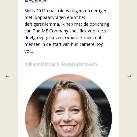
Haarlem
s
Altijd al geïnteresseerd in de gedachtegang
van de mens, besloot ik, na een carrière als
ng
balletdanseres, om psychologie te gaan
e
studeren. Inmiddels ben ik afgestudeerd
levenslooppsycholoog, gecertificeerd
mindfulnesstrainer en oefen ik...
millennialcoach, loopbaancoach